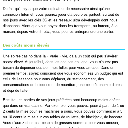
Du fait qu’il n’y a que votre ordinateur de nécessaire ainsi qu’une
connexion Internet, vous pourrez jouer d’à peu près partout, surtout de
nos jours avec les clés 3G et les réseaux ultra développés dont nous
disposons. Alors que vous soyez dans les transports, au bureau, à la
maison, depuis votre lit, etc., vous pourrez entreprendre une partie.
Des coûts moins élevés
Une soirée casino dans la « vraie » vie, ca a un coût qui peu s’avérer
assez élevé. Aujourd’hui, dans les casinos en ligne, vous n’aurez pas
besoin de dépenser des sommes folles pour vous amuser. Dans un
premier temps, soyez conscient que vous économisez un budget qui est
celui de l’essence pour vous déplacer, du stationnement, des
consommations de boissons et de nourriture, une belle économie d’ores
et déjà de faite.
Ensuite, les parties de vos jeux préférées sont beaucoup moins chères
que dans un vrai casino. Par exemple, vous pouvez jouer à partir de 1 ou
2 cents la mise pour les machines à sous, vous pouvez commencer à 5
ou 10 cents la mise sur vos tables de roulette, de blackjack, de baccara.
Vous n’aurez donc pas besoin de grosses sommes pour vous amuser,