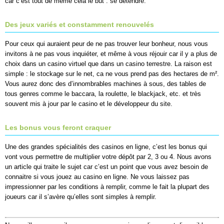
car c’est tout de même cela le but : se détendre.
Des jeux variés et constamment renouvelés
Pour ceux qui auraient peur de ne pas trouver leur bonheur, nous vous
invitons à ne pas vous inquiéter, et même à vous réjouir car il y a plus de
choix dans un casino virtuel que dans un casino terrestre. La raison est
simple : le stockage sur le net, ca ne vous prend pas des hectares de m².
Vous aurez donc des d’innombrables machines à sous, des tables de
tous genres comme le baccara, la roulette, le blackjack, etc. et très
souvent mis à jour par le casino et le développeur du site.
Les bonus vous feront craquer
Une des grandes spécialités des casinos en ligne, c’est les bonus qui
vont vous permettre de multiplier votre dépôt par 2, 3 ou 4. Nous avons
un article qui traite le sujet car c’est un point que vous avez besoin de
connaitre si vous jouez au casino en ligne. Ne vous laissez pas
impressionner par les conditions à remplir, comme le fait la plupart des
joueurs car il s’avère qu’elles sont simples à remplir.