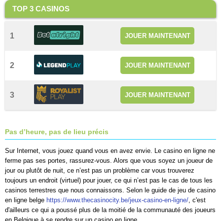
TOP 3 CASINOS
1
JOUER MAINTENANT
2
JOUER MAINTENANT
3
JOUER MAINTENANT
Pas d’heure, pas de lieu précis
Sur Internet, vous jouez quand vous en avez envie. Le casino en ligne ne
ferme pas ses portes, rassurez-vous. Alors que vous soyez un joueur de
jour ou plutôt de nuit, ce n’est pas un problème car vous trouverez
toujours un endroit (virtuel) pour jouer, ce qui n’est pas le cas de tous les
casinos terrestres que nous connaissons. Selon le guide de jeu de casino
en ligne belge
https://www.thecasinocity.be/jeux-casino-en-ligne/
, c'est
d'ailleurs ce qui a poussé plus de la moitié de la communauté des joueurs
en Belgique à se rendre sur un casino en ligne.